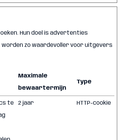
eken. Hun doel is advertenties
es worden zo waardevoller voor uitgevers
Maximale
Type
bewaartermijn
cs te
2 jaar
HTTP-cookie
ag
len.