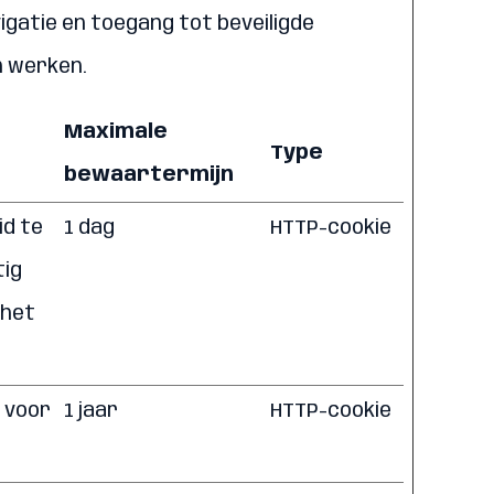
igatie en toegang tot beveiligde
n werken.
Maximale
Type
bewaartermijn
id te
1 dag
HTTP-cookie
tig
 het
 voor
1 jaar
HTTP-cookie