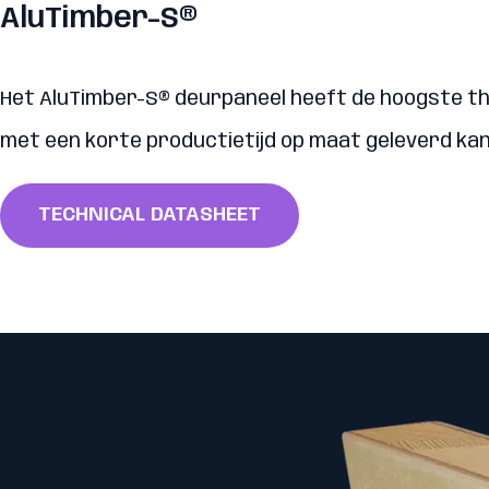
AluTimber-S®
Het AluTimber-S® deurpaneel heeft de hoogste ther
met een korte productietijd op maat geleverd kan w
TECHNICAL DATASHEET